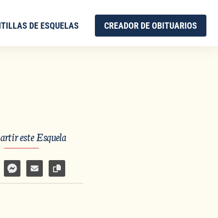
TILLAS DE ESQUELAS
CREADOR DE OBITUARIOS
rtir este Esquela
 en Facebook
mpartir por WhatsApp
Compartir por Facebook Messenger
Enviar por correo electrónico
Copiar enlace de la página