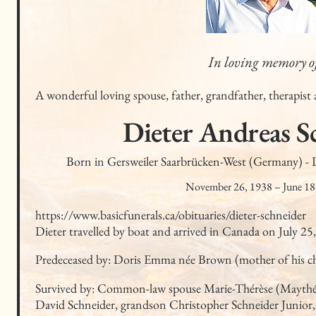
In loving memory o
A wonderful loving spouse, father, grandfather, therapist
Dieter Andreas
S
Born in Gersweiler Saarbrücken-West (Germany) -
November 26, 1938
–
June 18
https://www.basicfunerals.ca/obituaries/dieter-schneider

Dieter travelled by boat and arrived in Canada on July 25
Predeceased by: Doris Emma née Brown (mother of his ch
Survived by: Common-law spouse Marie-Thérèse (Maythé
David Schneider, grandson Christopher Schneider Junior,