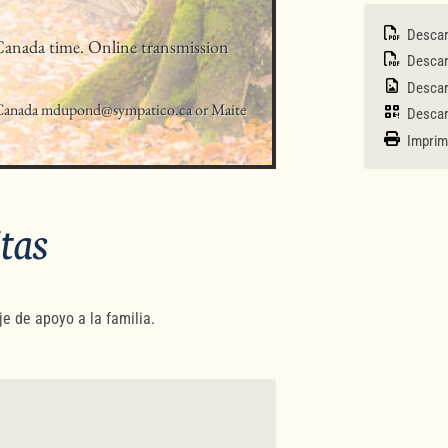
Descar
anada time. Online transmission 
Descar
Descar
n Canada mdupond@sympatico.ca or Maite 
Descar
Imprim
itas
e de apoyo a la familia.