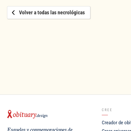
Volver a todas las necrológicas
CREE
obituary
.design
Creador de obi
Esquelas y conmemoraciones de
Crear aniversa