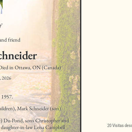
f
 and friend
chneider
 Died in Ottawa, ON (Canada)
, 2026
, 1957.
ildren), Mark Schneider (son)
) Du-Pond, sons Christopher and 
20 Visitas des
 daughter-in-law Leisa Campbell 