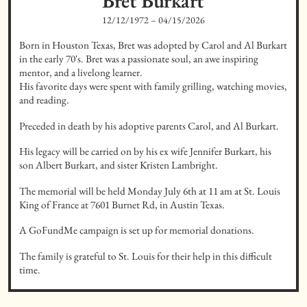
Bret
Burkart
12/12/1972
–
04/15/2026
Born in Houston Texas, Bret was adopted by Carol and Al Burkart 
in the early 70's. Bret was a passionate soul, an awe inspiring 
mentor, and a livelong learner. 

His favorite days were spent with family grilling, watching movies, 
and reading.
Preceded in death by his adoptive parents Carol, and Al Burkart.
His legacy will be carried on by his ex wife Jennifer Burkart, his 
son Albert Burkart, and sister Kristen Lambright.
The memorial will be held Monday July 6th at 11 am at St. Louis 
King of France at 7601 Burnet Rd, in Austin Texas.
A GoFundMe campaign is set up for memorial donations.
The family is grateful to St. Louis for their help in this difficult 
time.